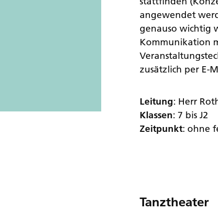
stattfinden (Konz
angewendet werden
genauso wichtig w
Kommunikation mit
Veranstaltungstech
zusätzlich per E-M
Leitung
: Herr Rot
Klassen
: 7 bis J2
Zeitpunkt
: ohne 
Tanztheater