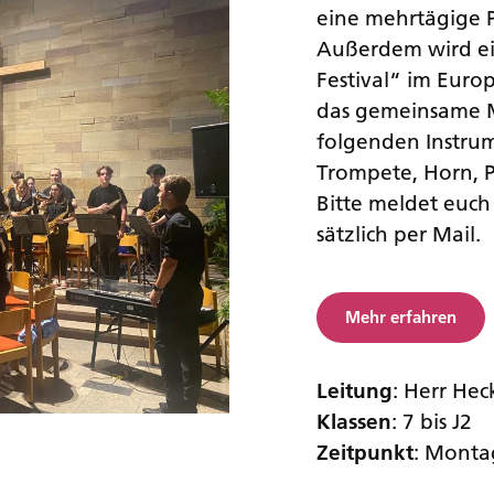
eine mehrtägige 
Außerdem wird ei
Festival“ im Euro
das gemeinsame M
folgenden Instrum
Trompete, Horn, 
Bitte meldet euch
sätzlich per Mail.
Mehr erfahren
Leitung
: Herr He
Klassen
: 7 bis J2
Zeitpunkt
: Montag