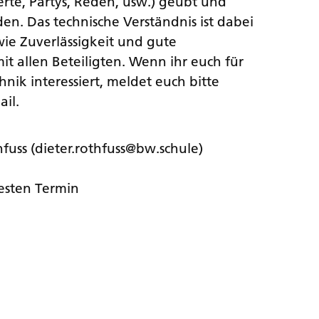
erte, Partys, Reden, usw.) geübt und
. Das technische Verständnis ist dabei
ie Zuverlässigkeit und gute
 allen Beteiligten. Wenn ihr euch für
nik interessiert, meldet euch bitte
ail.
hfuss (dieter.rothfuss@bw.schule)
festen Termin